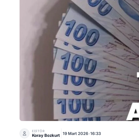
15 Milyon Emekliye 15 Bin TL Ek Ödeme! Başvuru Şa
EDİTÖR
19 Mart 2026
•
16:33
Koray Bozkurt