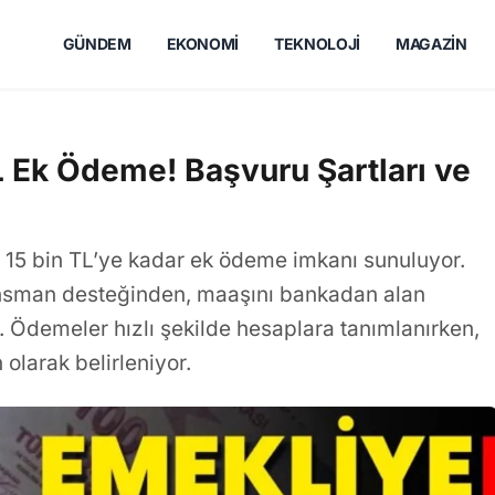
GÜNDEM
EKONOMI
TEKNOLOJI
MAGAZIN
L Ek Ödeme! Başvuru Şartları ve
 15 bin TL’ye kadar ek ödeme imkanı sunuluyor.
ansman desteğinden, maaşını bankadan alan
r. Ödemeler hızlı şekilde hesaplara tanımlanırken,
olarak belirleniyor.