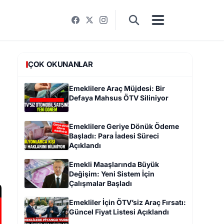
ÇOK OKUNANLAR
Emeklilere Araç Müjdesi: Bir
Defaya Mahsus ÖTV Siliniyor
Emeklilere Geriye Dönük Ödeme
Başladı: Para İadesi Süreci
Açıklandı
Emekli Maaşlarında Büyük
Değişim: Yeni Sistem İçin
Çalışmalar Başladı
Emekliler İçin ÖTV’siz Araç Fırsatı:
Güncel Fiyat Listesi Açıklandı