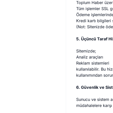
Toplum Haber üzeri
Tüm işlemler SSL gü
Ödeme işlemlerinde 
Kredi kartı bilgile
(Not: Sitenizde öd
5. Üçüncü Taraf H
Sitemizde;
Analiz araçları
Reklam sistemleri
kullanılabilir. Bu h
kullanımından sorum
6. Güvenlik ve Sis
Sunucu ve sistem alty
müdahalelere karşı