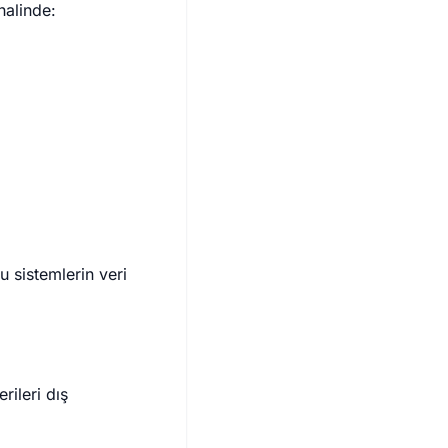
halinde:
bu sistemlerin veri
erileri dış