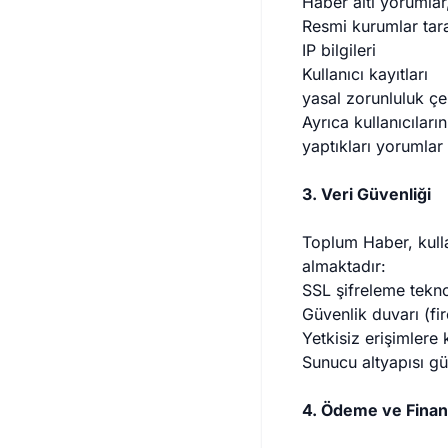
Haber altı yorumlar
Resmi kurumlar tara
IP bilgileri
Kullanıcı kayıtları
yasal zorunluluk çer
Ayrıca kullanıcılar
yaptıkları yorumlar
3. Veri Güvenliği
Toplum Haber, kullan
almaktadır:
SSL şifreleme tekno
Güvenlik duvarı (fir
Yetkisiz erişimlere
Sunucu altyapısı gü
4. Ödeme ve Finan