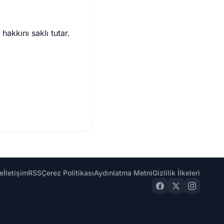
akkını saklı tutar.
e
İletişim
RSS
Çerez Politikası
Aydınlatma Metni
Gizlilik İlkeleri