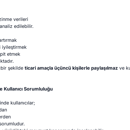
zinme verileri
naliz edilebilir.
artırmak
 iyileştirmek
spit etmek
ktadır.
çbir şekilde
ticari amaçla üçüncü kişilerle paylaşılmaz
ve ku
ve Kullanıcı Sorumluluğu
de kullanıcılar;
rdan
lerden
sorumludur.