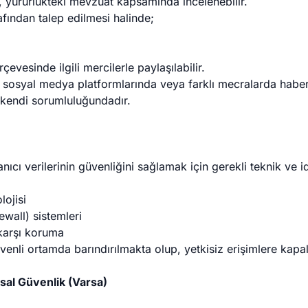
, yürürlükteki mevzuat kapsamında incelenebilir.
fından talep edilmesi halinde;
çevesinde ilgili mercilerle paylaşılabilir.
ın sosyal medya platformlarında veya farklı mecralarda haber 
 kendi sorumluluğundadır.
ıcı verilerinin güvenliğini sağlamak için gerekli teknik ve i
lojisi
ewall) sistemleri
 karşı koruma
venli ortamda barındırılmakta olup, yetkisiz erişimlere kapalı
sal Güvenlik (Varsa)