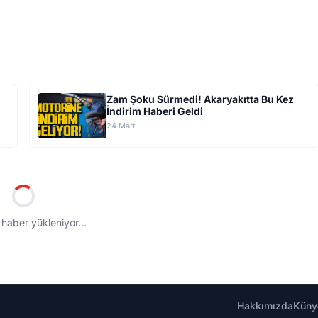
Zam Şoku Sürmedi! Akaryakıtta Bu Kez
İndirim Haberi Geldi
24 Mart
atlar Dibe Çekildi
uncak kampanyasında sona gelindi. Bugün son gün
 kadar birçok üründe fiyatlar düşerken, kampanya