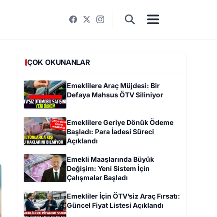
ÇOK OKUNANLAR
Emeklilere Araç Müjdesi: Bir
Defaya Mahsus ÖTV Siliniyor
Emeklilere Geriye Dönük Ödeme
Başladı: Para İadesi Süreci
Açıklandı
Emekli Maaşlarında Büyük
Değişim: Yeni Sistem İçin
Çalışmalar Başladı
Emekliler İçin ÖTV’siz Araç Fırsatı:
Güncel Fiyat Listesi Açıklandı