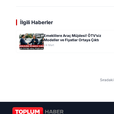
İlgili Haberler
Emeklilere Araç Müjdesi! ÖTV’siz
Modeller ve Fiyatlar Ortaya Çıktı
24 Mart
ANASAYFA
/
GÜNDEM
ŞOK Market Bu Ürünlerde Fiy
ŞOK Market’in 21–26 Mart 2026 tarihli oy
olan indirimlerde Barbie’den Hot Wheels’a