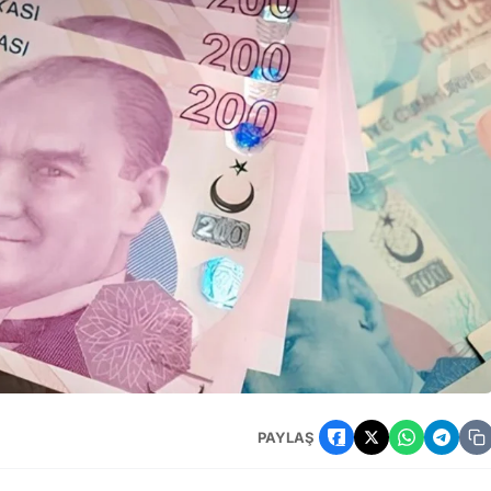
ın Hesabına Yattı
PAYLAŞ