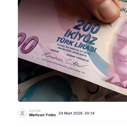
Devlet Ödeme Yaptı: 25 Milyon 120 Bin TL Vatandaş
EDİTÖR
24 Mart 2026
•
20:14
Mertcan Yıldız