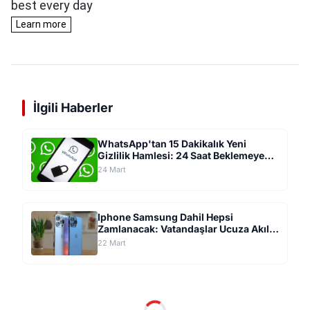
İlgili Haberler
WhatsApp'tan 15 Dakikalık Yeni
Gizlilik Hamlesi: 24 Saat Beklemeye
Son Veren Güvenlik Sistemi Geliyor
24 Mart
Iphone Samsung Dahil Hepsi
Zamlanacak: Vatandaşlar Ucuza Akıllı
Telefon İçin Mağazalara Akın Etti
22 Mart