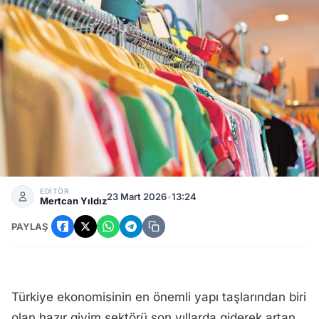
Giyim Sektöründe İşten Çıkarmalar Başladı! Sektördeki Kri
EDİTÖR
23 Mart 2026
•
13:24
Mertcan Yıldız
PAYLAŞ
Türkiye ekonomisinin en önemli yapı taşlarından biri
olan hazır giyim sektörü son yıllarda giderek artan