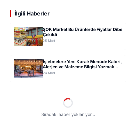
İlgili Haberler
ŞOK Market Bu Ürünlerde Fiyatlar Dibe
Çekildi
25 Mart
İşletmelere Yeni Kural: Menüde Kalori,
Alerjen ve Malzeme Bilgisi Yazmak
Zorunda!
24 Mart
/
GÜNDEM
ŞOK Market Bu Ürünlerde
Fiyatlar Dibe Çekildi