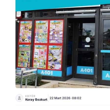
A101 26 Mart Kataloğu Ortaya Çıktı: Bu Haftanın En
EDİTÖR
22 Mart 2026
•
08:02
Koray Bozkurt