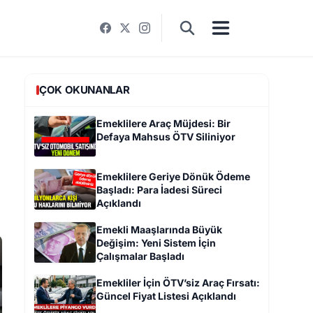
ÇOK OKUNANLAR
Emeklilere Araç Müjdesi: Bir
Defaya Mahsus ÖTV Siliniyor
Emeklilere Geriye Dönük Ödeme
n
Başladı: Para İadesi Süreci
Açıklandı
Emekli Maaşlarında Büyük
Değişim: Yeni Sistem İçin
Çalışmalar Başladı
Emekliler İçin ÖTV’siz Araç Fırsatı:
Güncel Fiyat Listesi Açıklandı